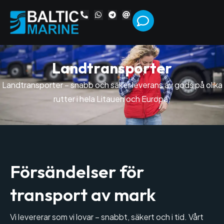
L
a
n
d
t
r
a
n
s
p
o
r
t
e
r
Landtransporter – snabb och säker leverans av gods på olika
rutter i hela Litauen och Europa.
Försändelser för
transport av mark
Vi levererar som vi lovar – snabbt, säkert och i tid. Vårt