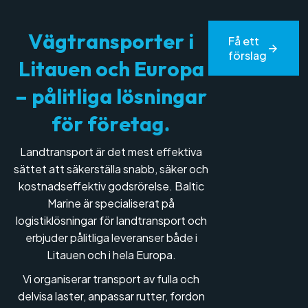
V
ä
g
t
r
a
n
s
p
o
r
t
e
r
i
Få ett
förslag
L
i
t
a
u
e
n
o
c
h
E
u
r
o
p
a
–
p
å
l
i
t
l
i
g
a
l
ö
s
n
i
n
g
a
r
f
ö
r
f
ö
r
e
t
a
g
.
Landtransport är det mest effektiva
sättet att säkerställa snabb, säker och
kostnadseffektiv godsrörelse. Baltic
Marine är specialiserat på
logistiklösningar för landtransport och
erbjuder pålitliga leveranser både i
Litauen och i hela Europa.
Vi organiserar transport av fulla och
delvisa laster, anpassar rutter, fordon