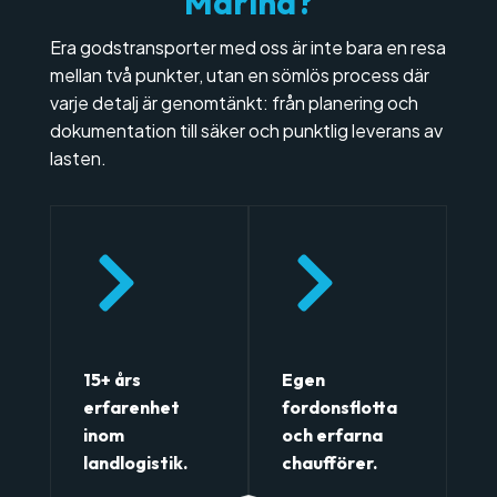
M
a
r
i
n
a
?
Era godstransporter med oss är inte bara en resa
mellan två punkter, utan en sömlös process där
varje detalj är genomtänkt: från planering och
dokumentation till säker och punktlig leverans av
lasten.
15+ års
Egen
erfarenhet
fordonsflotta
inom
och erfarna
landlogistik.
chaufförer.