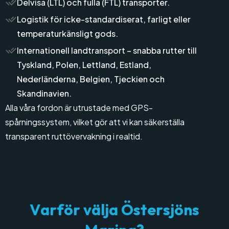
Delvisa (LTL) och fulla (FTL) transporter.
Logistik för icke-standardiserat, farligt eller
temperaturkänsligt gods.
Internationell landtransport – snabba rutter till
Tyskland, Polen, Lettland, Estland,
Nederländerna, Belgien, Tjeckien och
Skandinavien.
Alla våra fordon är utrustade med GPS-
spårningssystem, vilket gör att vi kan säkerställa
transparent ruttövervakning i realtid.
V
a
r
f
ö
r
v
ä
l
j
a
Ö
s
t
e
r
s
j
ö
n
s