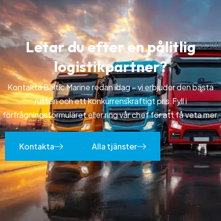
L
e
t
a
r
d
u
e
f
t
e
r
e
n
p
å
l
i
t
l
i
g
l
o
g
i
s
t
i
k
p
a
r
t
n
e
r
?
Kontakta Baltic Marine redan idag – vi erbjuder den bästa
rutten och ett konkurrenskraftigt pris.
Fyll i
förfrågningsformuläret eller ring vår chef för att få veta mer.
Kontakta
Alla tjänster