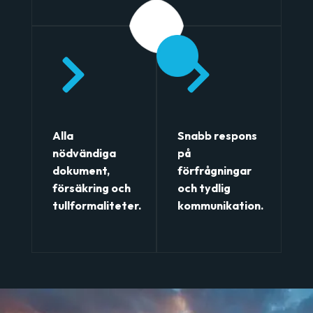
01
01
01
01
Alla
Snabb respons
nödvändiga
på
dokument,
förfrågningar
försäkring och
och tydlig
tullformaliteter.
kommunikation.