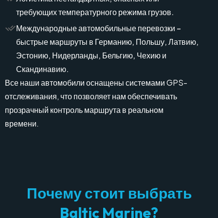
требующих температурного режима грузов.
Международные автомобильные перевозки –
быстрые маршруты в Германию, Польшу, Латвию,
Эстонию, Нидерланды, Бельгию, Чехию и
Скандинавию.
Все наши автомобили оснащены системами GPS-
отслеживания, что позволяет нам обеспечивать
прозрачный контроль маршрута в реальном
времени.
П
о
ч
е
м
у
с
т
о
и
т
в
ы
б
р
а
т
ь
B
a
l
t
i
c
M
a
r
i
n
e
?