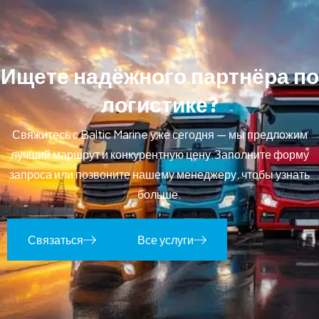
И
щ
е
т
е
н
а
д
ё
ж
н
о
г
о
п
а
р
т
н
ё
р
а
п
о
л
о
г
и
с
т
и
к
е
?
Свяжитесь с Baltic Marine уже сегодня — мы предложим
лучший маршрут и конкурентную цену.
Заполните форму
запроса или позвоните нашему менеджеру, чтобы узнать
больше.
Связаться
Все услуги