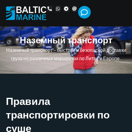
Н
а
з
е
м
н
ы
й
т
р
а
н
с
п
о
р
т
Наземный транспорт – быстрая и безопасной доставки
груза на различных маршрутах по Литве и Европе.
Правила
транспортировки по
суше