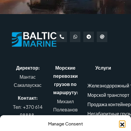
Директор:
Морские
Услуги
перевозки
Мантас
грузов по
Сакалаускас
Железнодорожный 
маршруту:
Морской транспорт
Контакт:
Михаил
Продажа контейнер
Тел: +370 614
Полеванов
Негабаритные груз
98888
,
Контакт:
Воздушный транспо
El. почта:
Manage Consent