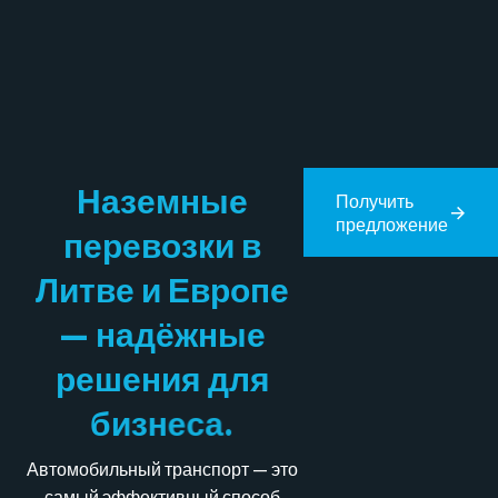
Н
а
з
е
м
н
ы
е
Получить
предложение
п
е
р
е
в
о
з
к
и
в
Л
и
т
в
е
и
Е
в
р
о
п
е
—
н
а
д
ё
ж
н
ы
е
р
е
ш
е
н
и
я
д
л
я
б
и
з
н
е
с
а
.
Автомобильный транспорт — это
самый эффективный способ