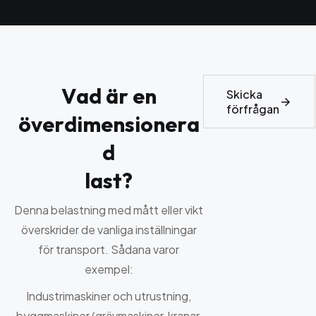
V
a
d
ä
r
e
n
Skicka
förfrågan
ö
v
e
r
d
i
m
e
n
s
i
o
n
e
r
a
d
l
a
s
t
?
Denna belastning med mått eller vikt
överskrider de vanliga inställningar
för transport. Sådana varor
exempel:
Industrimaskiner och utrustning,
byggmaskiner (grävmaskiner, kranar,