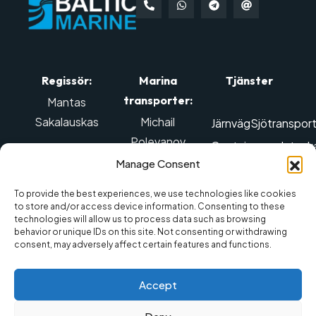
Regissör:
Marina
Tjänster
transporter:
Mantas
Sakalauskas
Michail
Järnväg
Sjötranspor
Polevanov
Containrar och tankar
Kontakta:
Manage Consent
Vidarebefordran av
Kontakta:
Tel: +370 614
Air transport
Farligt
98888
,
Mob tel.: +370
To provide the best experiences, we use technologies like cookies
to store and/or access device information. Consenting to these
Flyttjänster
Lagertjä
El. e-post:
642 88887
,
technologies will allow us to process data such as browsing
behavior or unique IDs on this site. Not consenting or withdrawing
info@balticmarine.lt
El. e-post:
consent, may adversely affect certain features and functions.
sales@balticmarine.lt
Accept