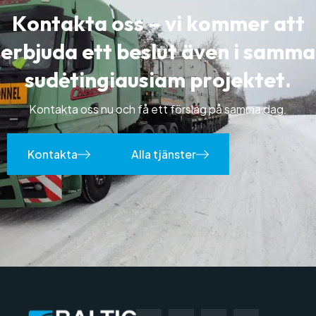
K
o
n
t
a
k
t
a
o
s
s
–
v
i
k
o
m
m
e
r
a
t
t
e
r
b
j
u
d
a
e
t
t
b
e
s
l
u
t
ä
v
e
n
i
s
a
m
m
a
s
u
d
ė
t
i
n
g
i
a
u
s
i
a
m
p
r
o
j
e
k
t
e
t
.
Kontakta oss nu och få ett förslag på samma dag.
Kontakta
Alla tjänster