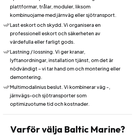
plattformar, trålar, moduler, liksom
kombinuojame med järnväg eller sjötransport.
Last eskort och skydd. Vi organisera en
professionell eskort och säkerheten av
värdefulla eller farligt gods.
Lastning / lossning. Vi ger kranar,
lyftanordningar, installation tjänst, om det är
nödvändigt – vi tar hand om och montering eller
demontering.
Multimodalinius beslut. Vi kombinerar väg -,
järnvägs-och sjötransporter som
optimizuotume tid och kostnader.
V
a
r
f
ö
r
v
ä
l
j
a
B
a
l
t
i
c
M
a
r
i
n
e
?