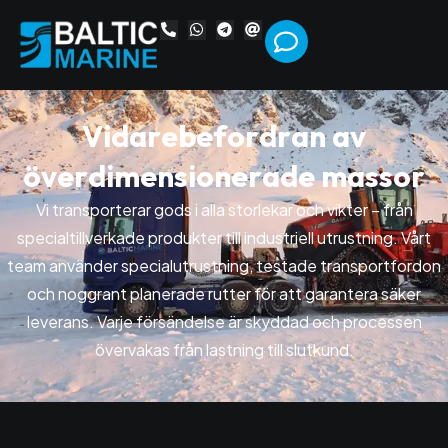
V
i
d
a
r
e
b
e
f
o
r
d
r
a
n
a
v
ö
v
e
r
d
i
m
e
n
s
i
o
n
e
r
a
d
e
m
a
s
s
o
r
Vi transporterar gods i alla storlekar och vikter – från
specialtillverkade produkter till industriell utrustning. Vårt
team använder specialutrustning, testade transportfordon
och noggrant planerade rutter för att garantera säker
leverans. Varje försändelse är skyddad och processen
övervakas från lastning till slutkund.