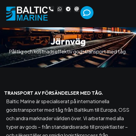
J
ä
r
n
v
ä
g
Pålitlig och kostnadseffektiv godstransport med tåg.
TRANSPORT AV FÖRSÄNDELSER MED TÅG.
Baltic Marine är specialiserat på internationella
godstransporter med tåg från Baltikum till Europa, OSS
och andra marknader världen över. Vi arbetar med alla
typer av gods – från standardiserade till projektlaster –
och säkerställer en smidig logistikprocess från