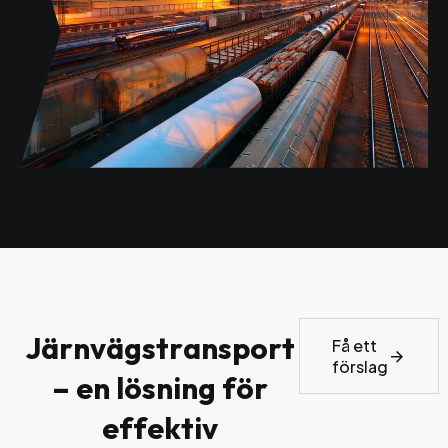
J
ä
r
n
v
ä
g
s
t
r
a
n
s
p
o
r
t
Få ett
förslag
–
e
n
l
ö
s
n
i
n
g
f
ö
r
e
f
f
e
k
t
i
v