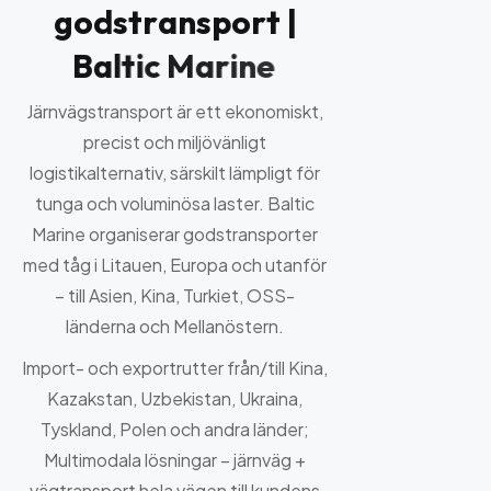
g
o
d
s
t
r
a
n
s
p
o
r
t
|
B
a
l
t
i
c
M
a
r
i
n
e
Järnvägstransport är ett ekonomiskt,
precist och miljövänligt
logistikalternativ, särskilt lämpligt för
tunga och voluminösa laster. Baltic
Marine organiserar godstransporter
med tåg i Litauen, Europa och utanför
– till Asien, Kina, Turkiet, OSS-
länderna och Mellanöstern.
Import- och exportrutter från/till Kina,
Kazakstan, Uzbekistan, Ukraina,
Tyskland, Polen och andra länder;
Multimodala lösningar – järnväg +
vägtransport hela vägen till kundens