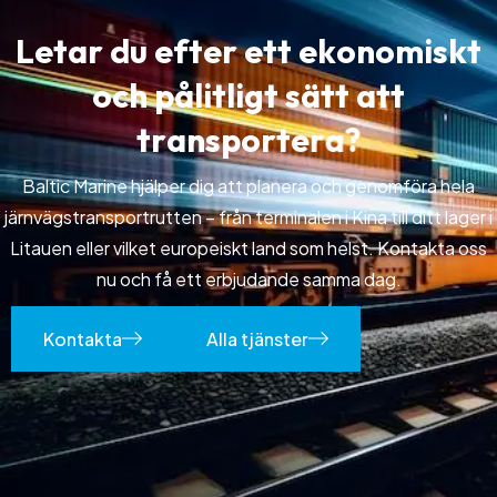
L
e
t
a
r
d
u
e
f
t
e
r
e
t
t
e
k
o
n
o
m
i
s
k
t
o
c
h
p
å
l
i
t
l
i
g
t
s
ä
t
t
a
t
t
t
r
a
n
s
p
o
r
t
e
r
a
?
Baltic Marine hjälper dig att planera och genomföra hela
järnvägstransportrutten – från terminalen i Kina till ditt lager i
Litauen eller vilket europeiskt land som helst. Kontakta oss
nu och få ett erbjudande samma dag.
Kontakta
Alla tjänster