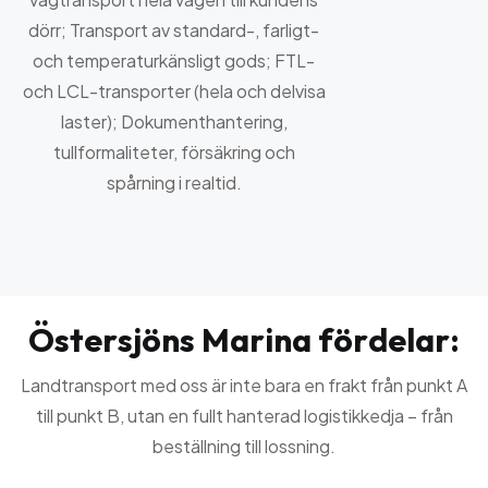
dörr; Transport av standard-, farligt-
och temperaturkänsligt gods; FTL-
och LCL-transporter (hela och delvisa
laster); Dokumenthantering,
tullformaliteter, försäkring och
spårning i realtid.
Ö
s
t
e
r
s
j
ö
n
s
M
a
r
i
n
a
f
ö
r
d
e
l
a
r
:
Landtransport med oss är inte bara en frakt från punkt A
till punkt B, utan en fullt hanterad logistikkedja – från
beställning till lossning.