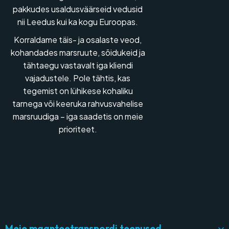
pakkudes usaldusväärseid vedusid
nii Leedus kui ka kogu Euroopas.
Korraldame täis- ja osalaste veod,
kohandades marsruute, sõidukeid ja
tähtaegu vastavalt iga kliendi
vajadustele. Pole tähtis, kas
tegemist on lühikese kohaliku
tarnega või keeruka rahvusvahelise
marsruudiga – iga saadetis on meie
prioriteet.
Meie maanteetranspordi teenused.