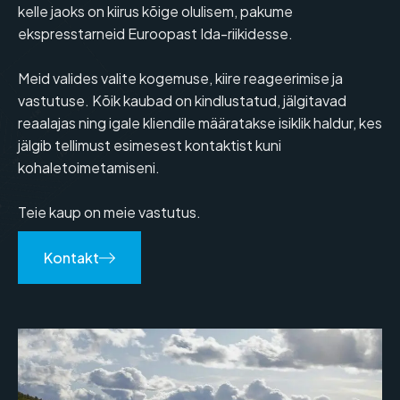
kelle jaoks on kiirus kõige olulisem, pakume
ekspresstarneid Euroopast Ida-riikidesse.
Meid valides valite kogemuse, kiire reageerimise ja
vastutuse. Kõik kaubad on kindlustatud, jälgitavad
reaalajas ning igale kliendile määratakse isiklik haldur, kes
jälgib tellimust esimesest kontaktist kuni
kohaletoimetamiseni.
Teie kaup on meie vastutus.
Kontakt