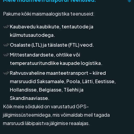
Pakume kõiki maismaalogistika teenuseid:
Kaubavedu kaubikute, tentautode ja
külmutusautodega.
Osalaste (LTL) ja täislaste (FTL) veod.
Mittestandardsete, ohtlike või
temperatuuritundlike kaupade logistika.
Rahvusvaheline maanteetransport – kiired
marsruudid Saksamaale, Poola, Lätti, Eestisse,
Hollandisse, Belgiasse, Tšehhi ja
Skandinaaviasse.
Kõik meie sõidukid on varustatud GPS-
jälgimissüsteemidega, mis võimaldab meil tagada
marsruudi läbipaistva jälgimise reaalajas.