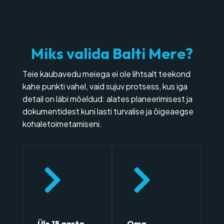
M
i
k
s
v
a
l
i
d
a
B
a
l
t
i
M
e
r
e
?
Teie kaubavedu meiega ei ole lihtsalt teekond
kahe punkti vahel, vaid sujuv protsess, kus iga
detail on läbi mõeldud: alates planeerimisest ja
dokumentidest kuni lasti turvalise ja õigeaegse
kohaletoimetamiseni.
Üle 15 aasta
Oma