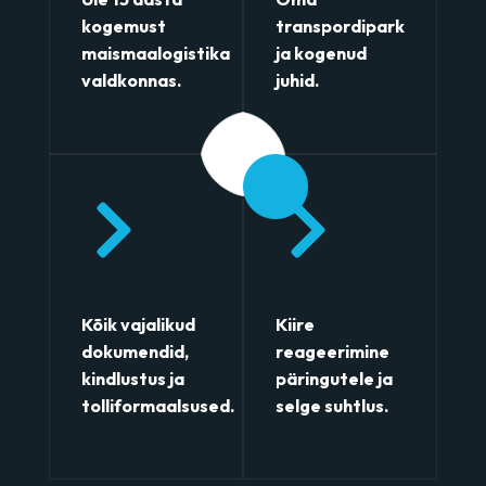
kogemust
transpordipark
maismaalogistika
ja kogenud
valdkonnas.
juhid.
01
01
01
01
Kõik vajalikud
Kiire
dokumendid,
reageerimine
kindlustus ja
päringutele ja
tolliformaalsused.
selge suhtlus.