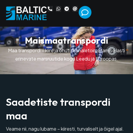
M
a
i
s
m
a
a
t
r
a
n
s
p
o
r
d
i
Maa transpordi – kiire ja ohutu kohaletoimetamise lasti
erinevate marsruutide kogu Leedu ja Euroopas.
Saadetiste transpordi
maa
Veame nii, nagu lubame – kiiresti, turvaliselt ja õigel ajal.