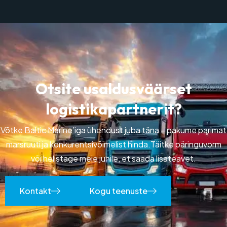
O
t
s
i
t
e
u
s
a
l
d
u
s
v
ä
ä
r
s
e
t
l
o
g
i
s
t
i
k
a
p
a
r
t
n
e
r
i
t
?
Võtke Baltic Marine’iga ühendust juba täna – pakume parimat
marsruuti ja konkurentsivõimelist hinda.
Täitke päringuvorm
või helistage meie juhile, et saada lisateavet.
Kontakt
Kogu teenuste