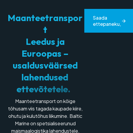
M
a
a
n
t
e
e
t
r
a
n
s
p
o
r
Saada
ettepaneku,
t
L
e
e
d
u
s
j
a
E
u
r
o
o
p
a
s
–
u
s
a
l
d
u
s
v
ä
ä
r
s
e
d
l
a
h
e
n
d
u
s
e
d
e
t
t
e
v
õ
t
e
t
e
l
e
.
Maanteetransport on kõige
tõhusam viis tagada kaupade kiire,
ohutu ja kulutõhus liikumine. Baltic
Marine on spetsialiseerunud
maismaalogistika lahendustele,