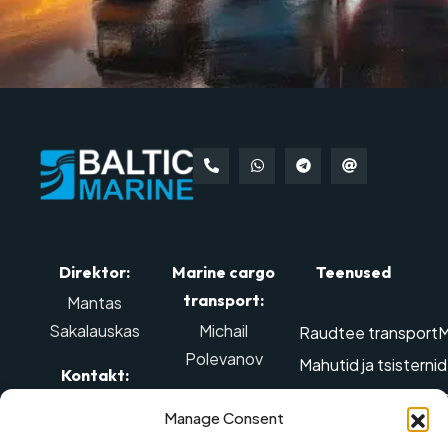
Direktor:
Marine cargo
Teenused
transport:
Mantas
Sakalauskas
Michail
Raudtee transport
M
Polevanov
Mahutid ja tsisterni
Kontakt:
Edastamine ülegabar
Kontakt:
Tel: +370 614
Manage Consent
Õhu-transport
Ohtl
98888
,
Mob tel.: +370