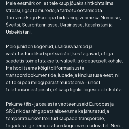
Meie eesmärk on, et teie kaup jõuaks sihtkohta ilma
stressi, liigsete murede ja tarbetu ootamiseta.
Töötame kogu Euroopa Liidus ning veame ka Norrasse,
Šveitsi, Suurbritanniasse, Ukrainasse, Kasahstani ja
Usbekistani.
Meie juhid on kogenud, usaldusväärsed ja
vastutustundlikud spetsialistid, kes tagavad, et iga
saadetis toimetatakse turvaliselt ja õigeaegselt kohale.
Me hoolitseme kõigi tolliformaalsuste,
transpordidokumentide, lubade ja kindlustuse eest, nii
et te ei pea millegi pärast muretsema – ühest
telefonikõnest piisab, et kaup liiguks õigesse sihtkohta.
Pakume täis- ja osalaste veoteenuseid Euroopas ja
SRÜ riikides ning spetsialiseerume ka jahutatud ja
temperatuurikontrollitud kaupade transpordile,
tagades õige temperatuuri kogu marsruudi vältel. Neile,