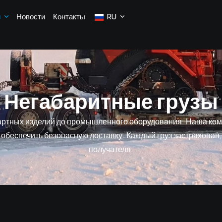
и
Новости
Контакты
RU
Н
е
г
а
б
а
р
и
т
н
ы
е
г
р
у
з
ы
дартных изделий до промышленного оборудования. Наша ком
беспечить безопасную доставку. Каждый груз застрахован, а
получателя.