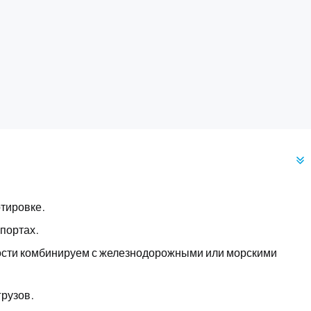
ртировке.
портах.
ости комбинируем с железнодорожными или морскими
рузов.