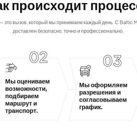
а
к
п
р
о
и
с
х
о
д
и
т
п
р
о
ц
е
с
— это вызов, который мы принимаем каждый день. С Baltic Ma
доставлен безопасно, точно и профессионально.
02
03
Мы оцениваем
Мы оформляем
возможности,
разрешения и
подбираем
согласовываем
маршрут и
график.
транспорт.