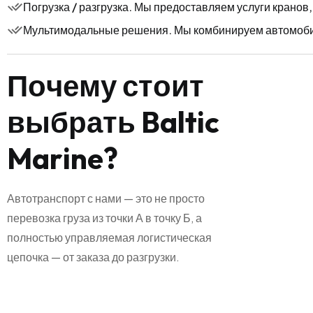
Погрузка / разгрузка. Мы предоставляем услуги крано
Мультимодальные решения. Мы комбинируем автомобил
П
о
ч
е
м
у
с
т
о
и
т
в
ы
б
р
а
т
ь
B
a
l
t
i
c
M
a
r
i
n
e
?
Автотранспорт с нами — это не просто
перевозка груза из точки А в точку Б, а
полностью управляемая логистическая
цепочка — от заказа до разгрузки.