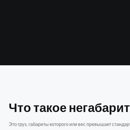
Ч
т
о
т
а
к
о
е
н
е
г
а
б
а
р
и
т
Это груз, габариты которого или вес превышает станда