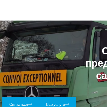
п
р
е
с
а
Связаться
Все услуги