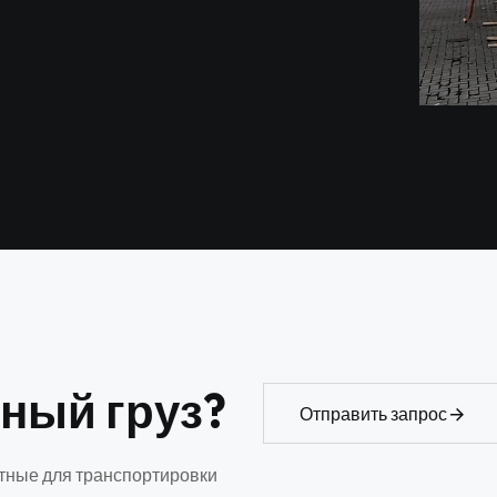
н
ы
й
г
р
у
з
?
Отправить запрос
ртные для транспортировки