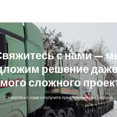
С
в
я
ж
и
т
е
с
ь
с
н
а
м
и
—
м
д
л
о
ж
и
м
р
е
ш
е
н
и
е
д
а
ж
м
о
г
о
с
л
о
ж
н
о
г
о
п
р
о
е
к
Свяжитесь с нами и получите предложение уже сегодня