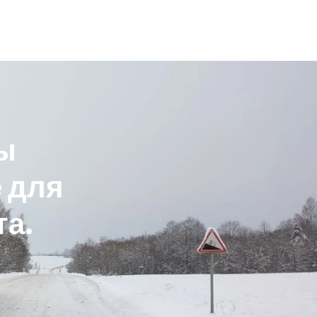
ы
е
д
л
я
т
а
.