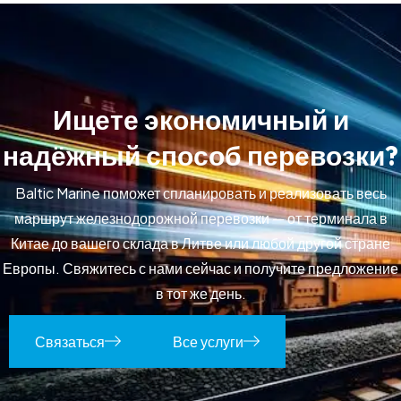
И
щ
е
т
е
э
к
о
н
о
м
и
ч
н
ы
й
и
н
а
д
ё
ж
н
ы
й
с
п
о
с
о
б
п
е
р
е
в
о
з
к
и
?
Baltic Marine поможет спланировать и реализовать весь
маршрут железнодорожной перевозки — от терминала в
Китае до вашего склада в Литве или любой другой стране
Европы. Свяжитесь с нами сейчас и получите предложение
в тот же день.
Связаться
Все услуги