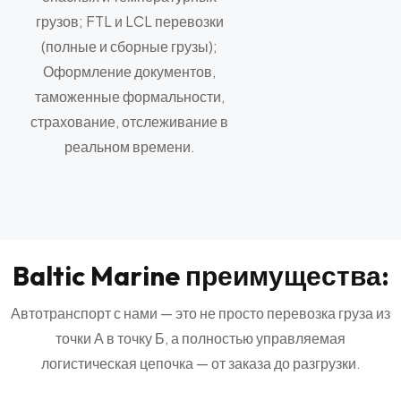
грузов; FTL и LCL перевозки
(полные и сборные грузы);
Оформление документов,
таможенные формальности,
страхование, отслеживание в
реальном времени.
B
a
l
t
i
c
M
a
r
i
n
e
п
р
е
и
м
у
щ
е
с
т
в
а
:
Автотранспорт с нами — это не просто перевозка груза из
точки А в точку Б, а полностью управляемая
логистическая цепочка — от заказа до разгрузки.