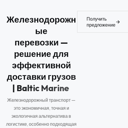
Ж
е
л
е
з
н
о
д
о
р
о
ж
н
Получить
предложение
ы
е
п
е
р
е
в
о
з
к
и
—
р
е
ш
е
н
и
е
д
л
я
э
ф
ф
е
к
т
и
в
н
о
й
д
о
с
т
а
в
к
и
г
р
у
з
о
в
|
B
a
l
t
i
c
M
a
r
i
n
e
Железнодорожный транспорт —
это экономичная, точная и
экологичная альтернатива в
логистике, особенно подходящая