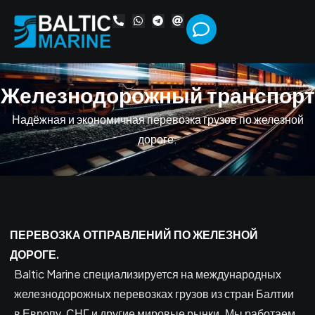
Ж
е
л
е
з
н
о
д
о
р
о
ж
н
ы
й
т
р
а
н
с
п
о
р
т
Надёжная и экономичная перевозка грузов по железной
дороге.
ПЕРЕВОЗКА ОТПРАВЛЕНИЙ ПО ЖЕЛЕЗНОЙ
ДОРОГЕ.
Baltic Marine специализируется на международных
железнодорожных перевозках грузов из стран Балтии
в Европу, СНГ и другие мировые рынки. Мы работаем