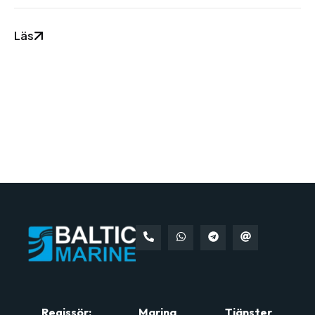
Läs
Regissör:
Marina
Tjänster