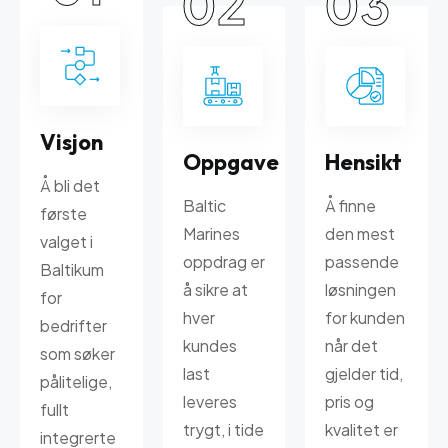
02
03
Visjon
Oppgave
Hensikt
Å bli det
Baltic
Å finne
første
Marines
den mest
valget i
oppdrag er
passende
Baltikum
å sikre at
løsningen
for
hver
for kunden
bedrifter
kundes
når det
som søker
last
gjelder tid,
pålitelige,
leveres
pris og
fullt
trygt, i tide
kvalitet er
integrerte