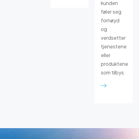
kunden
føler seg
fornøyd
og
verdsetter
tjenestene
eller
produktene
som tilbys.