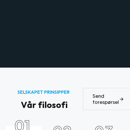
SELSKAPET PRINSIPPER
Send
forespørsel
V
å
r
f
i
l
o
s
o
f
i
01