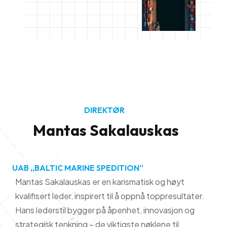
DIREKTØR
M
a
n
t
a
s
S
a
k
a
l
a
u
s
k
a
s
UAB „BALTIC MARINE SPEDITION“
Mantas Sakalauskas er en karismatisk og høyt
kvalifisert leder, inspirert til å oppnå toppresultater.
Hans lederstil bygger på åpenhet, innovasjon og
strategisk tenkning – de viktigste nøklene til