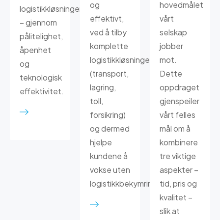
og
hovedmålet
logistikkløsninger
effektivt,
vårt
– gjennom
ved å tilby
selskap
pålitelighet,
komplette
jobber
åpenhet
logistikkløsninger
mot.
og
(transport,
Dette
teknologisk
lagring,
oppdraget
effektivitet.
toll,
gjenspeiler
forsikring)
vårt felles
og dermed
mål om å
hjelpe
kombinere
kundene å
tre viktige
vokse uten
aspekter –
logistikkbekymringer.
tid, pris og
kvalitet –
slik at