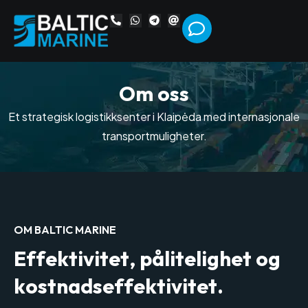
O
m
o
s
s
Et strategisk logistikksenter i Klaipėda med internasjonale
transportmuligheter.
OM BALTIC MARINE
E
f
f
e
k
t
i
v
i
t
e
t
,
p
å
l
i
t
e
l
i
g
h
e
t
o
g
k
o
s
t
n
a
d
s
e
f
f
e
k
t
i
v
i
t
e
t
.