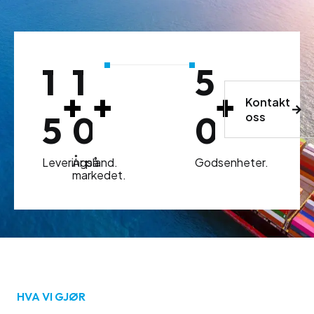
1
1
5
+
+
+
Kontakt
5
0
0
oss
Leveringsland.
År på
Godsenheter.
markedet.
HVA VI GJØR