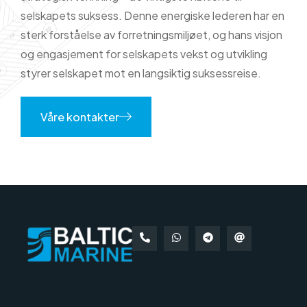
selskapets suksess. Denne energiske lederen har en
sterk forståelse av forretningsmiljøet, og hans visjon
og engasjement for selskapets vekst og utvikling
styrer selskapet mot en langsiktig suksessreise.
Våre kontakter