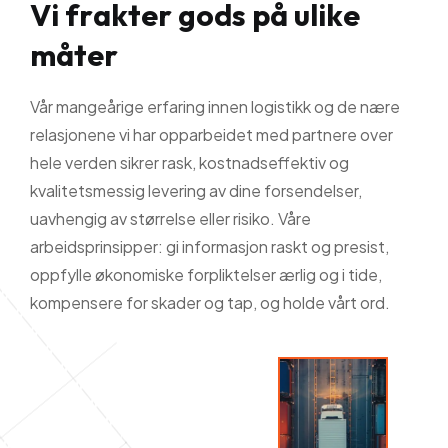
V
i
f
r
a
k
t
e
r
g
o
d
s
p
å
u
l
i
k
e
m
å
t
e
r
Vår mangeårige erfaring innen logistikk og de nære
relasjonene vi har opparbeidet med partnere over
hele verden sikrer rask, kostnadseffektiv og
kvalitetsmessig levering av dine forsendelser,
uavhengig av størrelse eller risiko. Våre
arbeidsprinsipper: gi informasjon raskt og presist,
oppfylle økonomiske forpliktelser ærlig og i tide,
kompensere for skader og tap, og holde vårt ord.