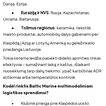
Danija, Estija;
• Euraziją ir NVS
: Rusija, Kazachstanas,
Ukraina, Baltarusija;
• Tolimus regionus
: keramika, tekstilė,
maisto produktai, automobilių dalys gabenami per
Klaipėdą į Aziją ar Lotynų Ameriką su geležinkelio
priedanga Lietuvoje.
Tokia sistema leidžia pasiekti didelio apimties rinkas
efektyviai – sumažinant laiką ir kaštus, išlaikant
nuoseklumą tarp dalių tiekimo, ypač kai būtinas ADR
atitikimas arba temperatūros kontrolė.
Kodėl rinktis Baltic Marine multimodaliniam
logistikos sprendimui?
• Klubinė prieiga prie Klaipėdos uosto