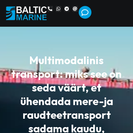
Multimodalinis
transport: miks see on
seda väärt, et
ühendada mere-ja
raudteetransport
sadama kaudu,