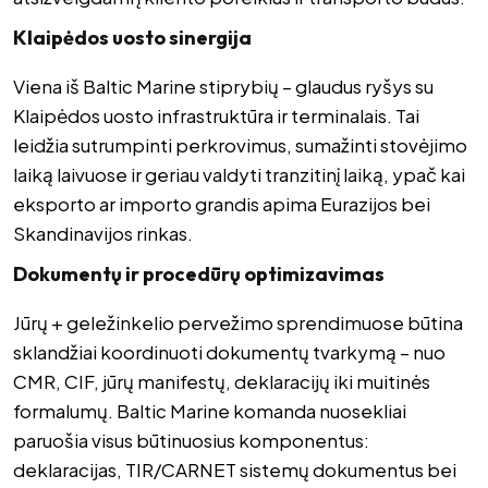
Klaipėdos uosto sinergija
Viena iš Baltic Marine stiprybių – glaudus ryšys su
Klaipėdos uosto infrastruktūra ir terminalais. Tai
leidžia sutrumpinti perkrovimus, sumažinti stovėjimo
laiką laivuose ir geriau valdyti tranzitinį laiką, ypač kai
eksporto ar importo grandis apima Eurazijos bei
Skandinavijos rinkas.
Dokumentų ir procedūrų optimizavimas
Jūrų + geležinkelio pervežimo sprendimuose būtina
sklandžiai koordinuoti dokumentų tvarkymą – nuo
CMR, CIF, jūrų manifestų, deklaracijų iki muitinės
formalumų. Baltic Marine komanda nuosekliai
paruošia visus būtinuosius komponentus:
deklaracijas, TIR/CARNET sistemų dokumentus bei