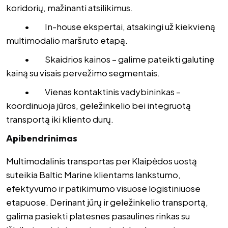
koridorių, mažinanti atsilikimus.
• In-house ekspertai, atsakingi už kiekvieną
multimodalio maršruto etapą.
• Skaidrios kainos – galime pateikti galutinę
kainą su visais pervežimo segmentais.
• Vienas kontaktinis vadybininkas –
koordinuoja jūros, geležinkelio bei integruotą
transportą iki kliento durų.
Apibendrinimas
Multimodalinis transportas per Klaipėdos uostą
suteikia Baltic Marine klientams lankstumo,
efektyvumo ir patikimumo visuose logistiniuose
etapuose. Derinant jūrų ir geležinkelio transportą,
galima pasiekti platesnes pasaulines rinkas su