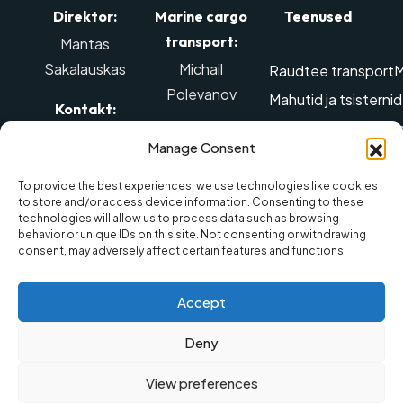
Direktor:
Marine cargo
Teenused
transport:
Mantas
Sakalauskas
Michail
Raudtee transport
M
Polevanov
Mahutid ja tsisterni
Kontakt:
Edastamine ülegabar
Kontakt:
Tel: +370 614
Manage Consent
Õhu-transport
Ohtl
98888
,
Mob tel.: +370
Kolimisteenused
La
El. post:
642 88887
,
To provide the best experiences, we use technologies like cookies
to store and/or access device information. Consenting to these
info@balticmarine.lt
El. post:
Maismaatranspordi
technologies will allow us to process data such as browsing
behavior or unique IDs on this site. Not consenting or withdrawing
sales@balticmarine.lt
consent, may adversely affect certain features and functions.
Accept
Eraelu
Deny
© 2025 UAB „Baltic Marine
Made by
puutumatuse
Spedition“
Pich Lab
View preferences
poliitika