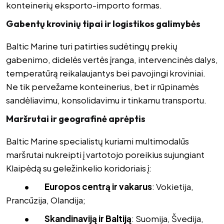
konteinerių eksporto-importo formas.
Gabentų krovinių tipai ir logistikos galimybės
Baltic Marine turi patirties sudėtingų prekių
gabenimo, didelės vertės įranga, intervencinės dalys,
temperatūrą reikalaujantys bei pavojingi kroviniai.
Ne tik pervežame konteinerius, bet ir rūpinamės
sandėliavimu, konsolidavimu ir tinkamu transportu.
Maršrutai ir geografinė aprėptis
Baltic Marine specialistų kuriami multimodalūs
maršrutai nukreipti į vartotojo poreikius sujungiant
Klaipėdą su geležinkelio koridoriais į:
• Europos centrą ir vakarus
: Vokietija,
Prancūzija, Olandija;
• Skandinaviją ir Baltiją
: Suomija, Švedija,