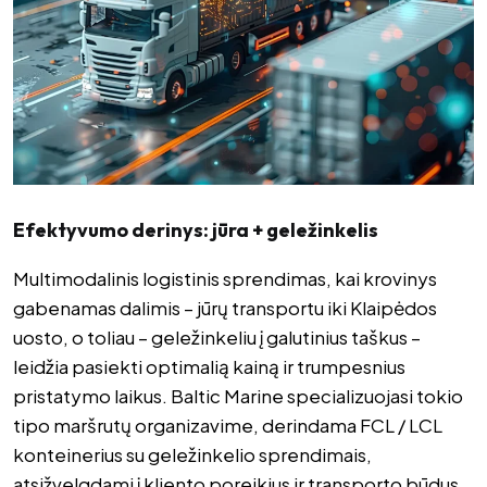
Efektyvumo derinys: jūra + geležinkelis
Multimodalinis logistinis sprendimas, kai krovinys
gabenamas dalimis – jūrų transportu iki Klaipėdos
uosto, o toliau – geležinkeliu į galutinius taškus –
leidžia pasiekti optimalią kainą ir trumpesnius
pristatymo laikus. Baltic Marine specializuojasi tokio
tipo maršrutų organizavime, derindama FCL / LCL
konteinerius su geležinkelio sprendimais,
atsižvelgdami į kliento poreikius ir transporto būdus.