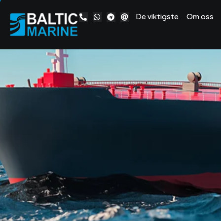
De viktigste
Om oss