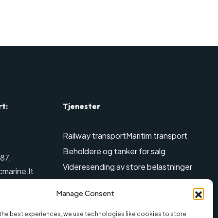
rt:
Tjenester
Railway transport
Maritim transport
Beholdere og tanker for salg
887
,
Videresending av store belastninger
cmarine.lt
Air transport
Farlig gods transport
Manage Consent
Fjerning tjenester
Lagring tjenester
Landtransport
the best experiences, we use technologies like cookies to store