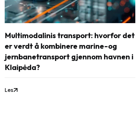
Multimodalinis transport: hvorfor det
er verdt å kombinere marine-og
jernbanetransport gjennom havnen i
Klaipėda?
Les