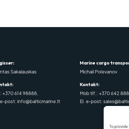
gissør:
Marine cargo transpo
ntas Sakalauskas
Michail Polevanov
ntakt:
Kontakt:
l: +370 614 98888
,
Mob tlf.: +370 642 88
 e-post: info@balticmarine.lt
El. e-post: sales@balti
To provide 