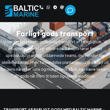
F
a
r
l
i
g
t
g
o
d
s
t
r
a
n
s
p
o
r
t
Vi sørger for sikker og pålidelig transport af farligt gods. Vi
arbejder kun med certificerede transportører, bruger
specialudstyr og har uddannede teams, der kender alle
sikkerhedskrav. Hver forsendelse planlægges individuelt ud
fra dens karakter, rute og mulige risici, så du kan være sikker –
dit gods når frem til tiden og uden hændelser.
TRANSPORT AF FARLIGT GODS MED BALTIC MARINE –