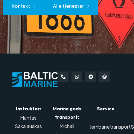
Kontakt
Alle tjenester
Instruktør:
Marine gods
Service
transport:
Mantas
Sakalauskas
Michail
Jernbanetransport
S