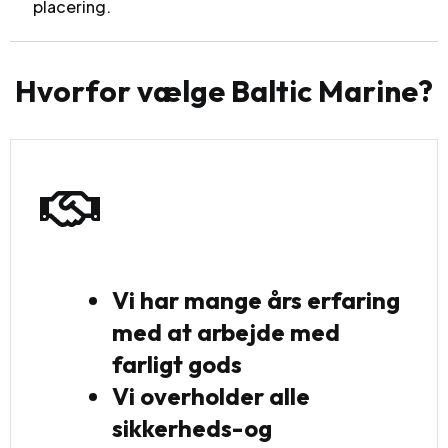
placering.
H
v
o
r
f
o
r
v
æ
l
g
e
B
a
l
t
i
c
M
a
r
i
n
e
?
Vi har mange års erfaring
med at arbejde med
farligt gods
Vi overholder alle
sikkerheds-og