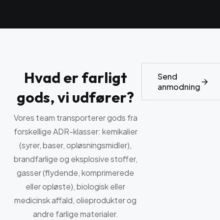
H
v
a
d
e
r
f
a
r
l
i
g
t
Send
anmodning
g
o
d
s
,
v
i
u
d
f
ø
r
e
r
?
Vores team transporterer gods fra
forskellige ADR-klasser: kemikalier
(syrer, baser, opløsningsmidler),
brandfarlige og eksplosive stoffer,
gasser (flydende, komprimerede
eller opløste), biologisk eller
medicinsk affald, olieprodukter og
andre farlige materialer.