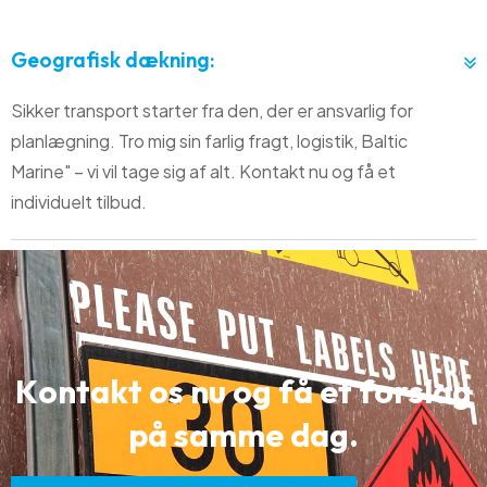
Geografisk dækning:
Sikker transport starter fra den, der er ansvarlig for
planlægning. Tro mig sin farlig fragt, logistik, Baltic
Marine" – vi vil tage sig af alt. Kontakt nu og få et
individuelt tilbud.
K
o
n
t
a
k
t
o
s
n
u
o
g
f
å
e
t
f
o
r
s
l
a
g
p
å
s
a
m
m
e
d
a
g
.